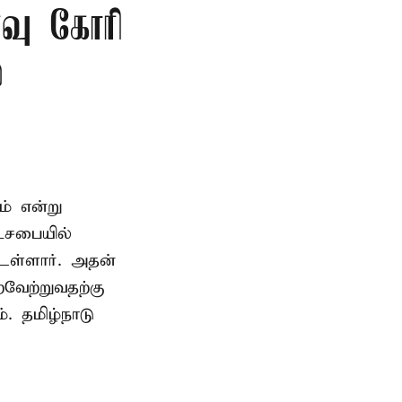
்வு கோரி
்
ம் என்று
டசபையில்
உள்ளார். அதன்
வேற்றுவதற்கு
. தமிழ்நாடு