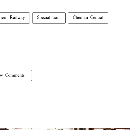
hern Railway
Special train
Chennai Central
ow Comments