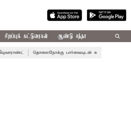
சிறப்புக் கட்டுரைகள்
ஆண்டு சந்தா
ட்
தொலைநோக்கு பார்வையுடன் கூடிய வேளாண் பட்ஜெட்: மு