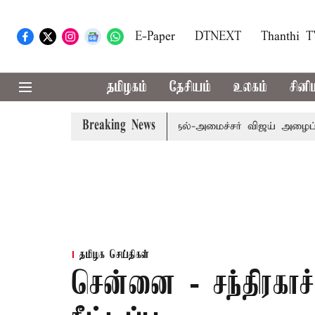
E-Paper
DTNEXT
Thanthi 
தமிழகம்
தேசியம்
உலகம்
சினி
Breaking News
பி.க்கள் கூட்டத்துக்கு முதல்-அமைச்சர் விஜய் அழைப்பு
முன
தமிழக செய்திகள்
சென்னை - சந்திரகாச்