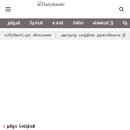
தமிழகம்
தேசியம்
உலகம்
சினிமா
விளையாட்டு
ஜோத
ீம்கோர்ட்டில் விசாரணை
அமர்நாத் யாத்திரை தற்காலிகமாக நிறுத்தம்
தமிழக செய்திகள்