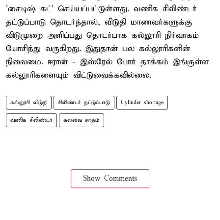
'சைடிஷ் கட்' செய்யப்பட்டுள்ளது. வணிக சிலிண்டர்
தட்டுப்பாடு தொடர்ந்தால், விடுதி மாணவர்களுக்கு
விடுமுறை அளிப்பது தொடர்பாக கல்லூரி நிர்வாகம்
யோசித்து வருகிறது. இதுதான் பல கல்லூரிகளின்
நிலைமை. ஈரான் - இஸ்ரேல் போர் தாக்கம் இங்குள்ள
கல்லூரிகளையும் விட்டுவைக்கவில்லை.
கல்லூரி விடுதி
சிலிண்டர் தட்டுப்பாடு
Cylinder shortage
வணிக சிலிண்டர்
கலவை சாதம்
Show Comments