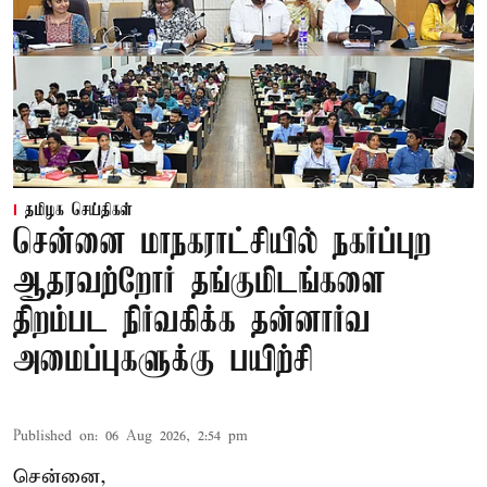
தமிழக செய்திகள்
சென்னை மாநகராட்சியில் நகர்ப்புற
ஆதரவற்றோர் தங்குமிடங்களை
திறம்பட நிர்வகிக்க தன்னார்வ
அமைப்புகளுக்கு பயிற்சி
Published on
:
06 Aug 2026, 2:54 pm
சென்னை,