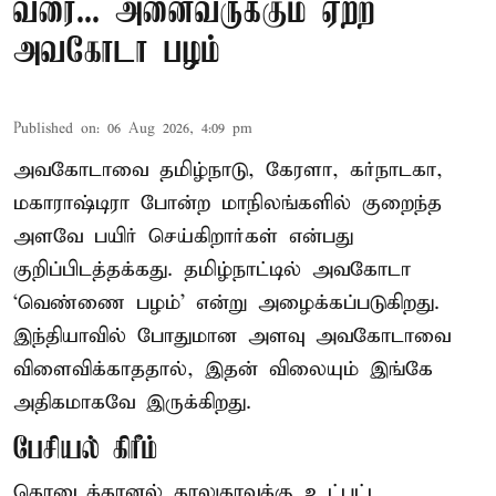
வரை... அனைவருக்கும் ஏற்ற
அவகோடா பழம்
Published on
:
06 Aug 2026, 4:09 pm
அவகோடாவை தமிழ்நாடு, கேரளா, கர்நாடகா,
மகாராஷ்டிரா போன்ற மாநிலங்களில் குறைந்த
அளவே பயிர் செய்கிறார்கள் என்பது
குறிப்பிடத்தக்கது. தமிழ்நாட்டில் அவகோடா
‘வெண்ணை பழம்’ என்று அழைக்கப்படுகிறது.
இந்தியாவில் போதுமான அளவு அவகோடாவை
விளைவிக்காததால், இதன் விலையும் இங்கே
அதிகமாகவே இருக்கிறது.
பேசியல் கிரீம்
கொடைக்கானல் தாலுகாவுக்கு உட்பட்ட