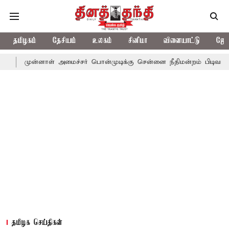
தமிழகம்
தேசியம்
உலகம்
சினிமா
விளையாட்டு
ஜோத
்னாள் அமைச்சர் பொன்முடிக்கு சென்னை நீதிமன்றம் பிடிவாராண்ட்
த
தமிழக செய்திகள்