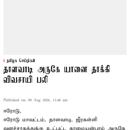
தமிழக செய்திகள்
தாளவாடி அருகே யானை தாக்கி
விவசாயி பலி
Published on
:
09 Aug 2026, 11:40 am
ஈரோடு,
ஈரோடு மாவட்டம்,
தாளவாடி
, ஜீரகள்ளி
வனச்சரகத்துக்கு உட்பட்ட காமையன்புரம் அருகே