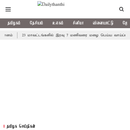
தமிழகம்
தேசியம்
உலகம்
சினிமா
விளையாட்டு
ஜோத
23 மாவட்டங்களில் இரவு 7 மணிவரை மழை பெய்ய வாய்ப்பு
கொர
தமிழக செய்திகள்