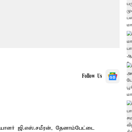
Follow Us
ர் ஜி.எஸ்.சமீரன், தேனாம்பேட்டை