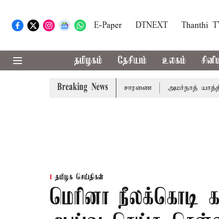
E-Paper
DTNEXT
Thanthi 
தமிழகம்
தேசியம்
உலகம்
சினி
Breaking News
ம் 14ம்தேதி சுப்ரீம்கோர்ட்டில் விசாரணை
அமர்நாத் யாத்திரை த
தமிழக செய்திகள்
மெரினா நீலக்கொடி 