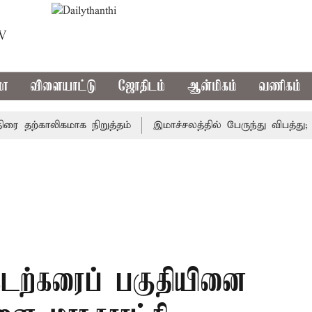
TV
மா
விளையாட்டு
ஜோதிடம்
ஆன்மிகம்
வணிகம்
ற்காலிகமாக நிறுத்தம்
இமாச்சலத்தில் பேருந்து விபத்து; 7 ப
கடற்கரைப் பகுதியினை