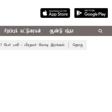
சிறப்புக் கட்டுரைகள்
ஆண்டு சந்தா
ேர் பலி - பிரதமர் மோடி இரங்கல்
தொகுதி மறுவரையறை நடந்த