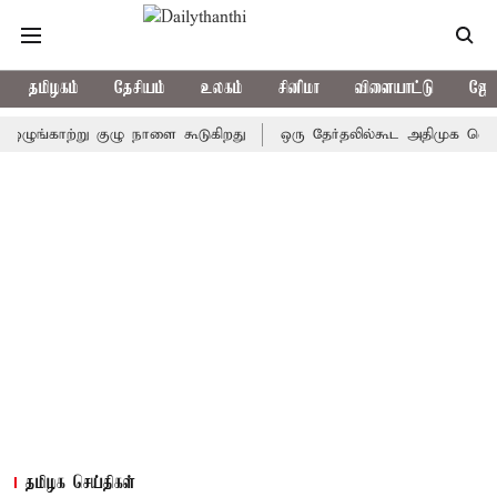
தமிழகம்
தேசியம்
உலகம்
சினிமா
விளையாட்டு
ஜோத
ுங்காற்று குழு நாளை கூடுகிறது
ஒரு தேர்தலில்கூட அதிமுக வெற்றிபெற
தமிழக செய்திகள்