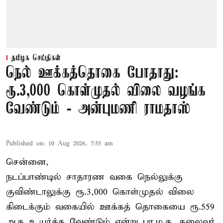
தமிழக செய்திகள்
நெல் ஊக்கத்தொகை போதாது:
ரூ.3,000 கொள்முதல் விலை வழங்க
வேண்டும் - அன்புமணி ராமதாஸ்
Published on
:
10 Aug 2026, 7:55 am
சென்னை,
நடப்பாண்டில் சாதாரண வகை நெல்லுக்கு
குவிண்டாலுக்கு ரூ.3,000 கொள்முதல் விலை
கிடைக்கும் வகையில் ஊக்கத் தொகையை ரூ.559
ஆக உயர்த்த வேண்டும் என்று பா.ம.க. தலைவர்