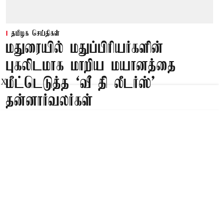
தமிழக செய்திகள்
மதுரையில் மதுப்பிரியர்களின்
புகலிடமாக மாறிய மயானத்தை
மீட்டெடுத்த ‘வீ தி லீடர்ஸ்’
X
தன்னார்வலர்கள்
Published on
:
10 Aug 2026, 7:12 am
மதுரை,
மதுரையில் மதுப்பிரியர்களின் புகலிடமாக மாறிய
மயானத்தை ‘வீ தி லீடர்ஸ்’ அமைப்பின்
தன்னார்வாலர்கள் மீட்டெடுத்தனர்.