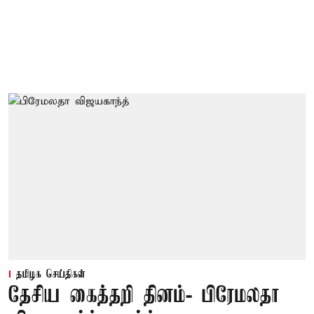
தமிழக செய்திகள்
தேசிய கைத்தறி தினம்- பிரேமலதா