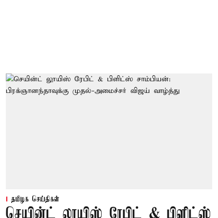
தமிழக செய்திகள்
செயின்ட் லூயிஸ் ரேபிட் & பிளிட்ஸ்