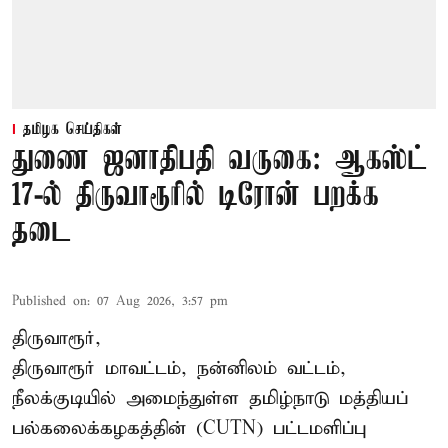
தமிழக செய்திகள்
துணை ஜனாதிபதி வருகை: ஆகஸ்ட்
17-ல் திருவாரூரில் டிரோன் பறக்க
தடை
Published on
:
07 Aug 2026, 3:57 pm
திருவாரூர்,
திருவாரூர் மாவட்டம், நன்னிலம் வட்டம்,
நீலக்குடியில் அமைந்துள்ள தமிழ்நாடு மத்தியப்
பல்கலைக்கழகத்தின் (CUTN) பட்டமளிப்பு