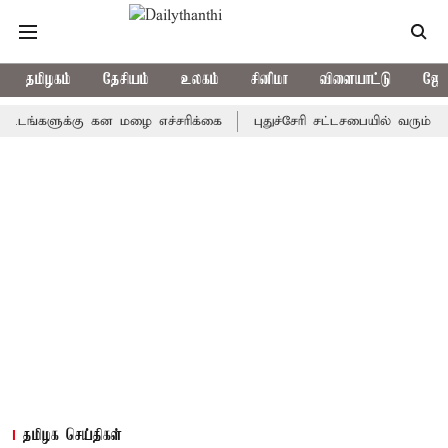
தமிழகம்
தேசியம்
உலகம்
சினிமா
விளையாட்டு
ஜோத
களுக்கு கன மழை எச்சரிக்கை
புதுச்சேரி சட்டசபையில் வரும் 24ம் த
தமிழக செய்திகள்