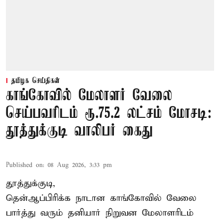
தமிழக செய்திகள்
காங்கோவில் மேலாளர் வேலை
செய்பவரிடம் ரூ.75.2 லட்சம் மோசடி:
தூத்துக்குடி வாலிபர் கைது
Published on
:
08 Aug 2026, 3:33 pm
தூத்துக்குடி,
தென்ஆப்பிரிக்க நாடான
காங்கோ
வில் வேலை
பார்த்து வரும் தனியார் நிறுவன மேலாளரிடம்