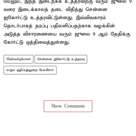
மேலும், இந்த இடைநீக்க உத்தரவிற்கு வரும் ஜுலை 9
வரை இடைக்காலத் தடை விதித்து சென்னை
ஐகோர்ட்டு உத்தரவிட்டுள்ளது. இவ்விவகாரம்
தொடர்பாகத் தரப்பு பதிலளிப்பதற்காக வழக்கின்
அடுத்த விசாரணையை வரும் ஜுலை 9 ஆம் தேதிக்கு
கோர்ட்டு ஒத்திவைத்துள்ளது.
Madrashighcourt
சென்னை ஐகோர்ட்டு உத்தரவு
லஞ்ச ஒழிப்புத்துறை போலீசார்
Show Comments