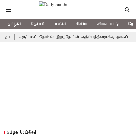
தமிழகம்
தேசியம்
உலகம்
சினிமா
விளையாட்டு
ஜோத
கரூர் கூட்டநெரிசல்: இறந்தோரின் குடும்பத்தினருக்கு அரசுப்பணி வழக்கு
தமிழக செய்திகள்