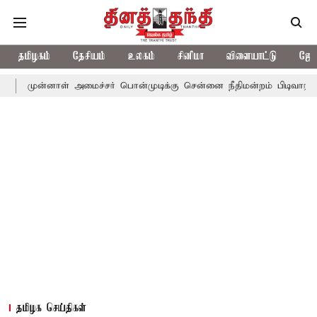
தமிழகம்
தேசியம்
உலகம்
சினிமா
விளையாட்டு
ஜோத
ாள் அமைச்சர் பொன்முடிக்கு சென்னை நீதிமன்றம் பிடிவாராண்ட்
தொ
தமிழக செய்திகள்