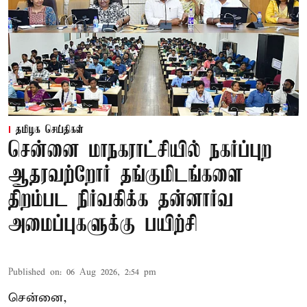
தமிழக செய்திகள்
சென்னை மாநகராட்சியில் நகர்ப்புற
ஆதரவற்றோர் தங்குமிடங்களை
திறம்பட நிர்வகிக்க தன்னார்வ
அமைப்புகளுக்கு பயிற்சி
Published on
:
06 Aug 2026, 2:54 pm
சென்னை,