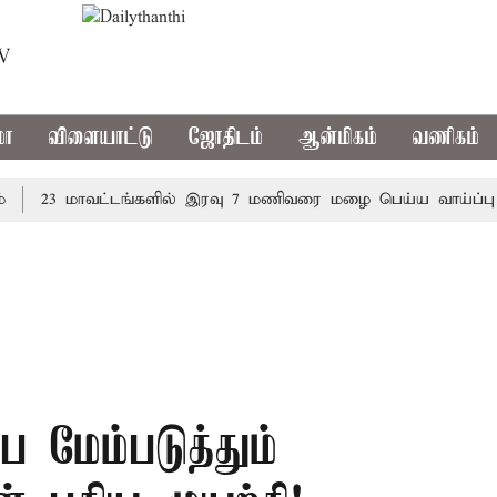
TV
மா
விளையாட்டு
ஜோதிடம்
ஆன்மிகம்
வணிகம்
23 மாவட்டங்களில் இரவு 7 மணிவரை மழை பெய்ய வாய்ப்பு
க
 மேம்படுத்தும்