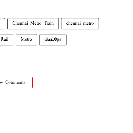
Chennai Metro Train
chennai metro
Rail
Metro
மெட்ரோ
ow Comments