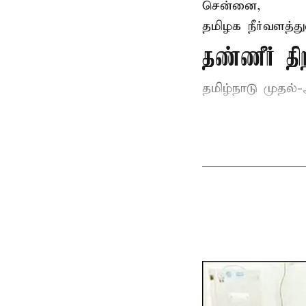
சென்னை,
தமிழக நீர்வளத்த
தண்ணீர் 
தமிழ்நாடு
முதல்