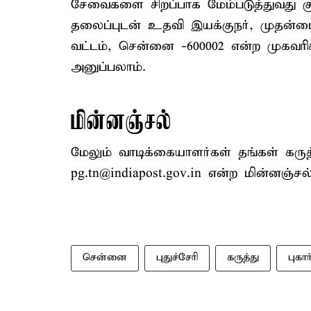
சேவைகளை சிறப்பாக மேம்படுத்துவது க
தலைப்புடன் உதவி இயக்குநர், முதன்
வட்டம், சென்னை -600002 என்ற முகவரிக
அனுப்பலாம்.
மின்னஞ்சல்
மேலும் வாடிக்கையாளர்கள் தங்கள் கர
pg.tn@indiapost.gov.in என்ற மின்னஞ்சல
சென்னை
புதுச்சேரி
கருத்து
புகார