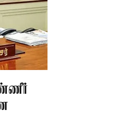
்ணீர்
ணை