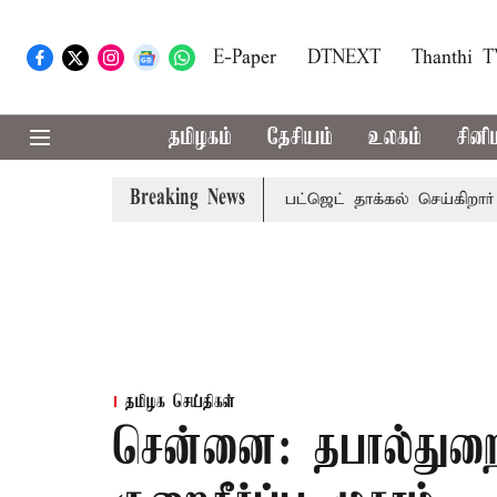
E-Paper
DTNEXT
Thanthi 
தமிழகம்
தேசியம்
உலகம்
சினி
Breaking News
சட்டசபையில் வரும் 24ம் தேதி பட்ஜெட் தாக்கல் செய்கிறார் முதல்-
தமிழக செய்திகள்
சென்னை: தபால்துறை