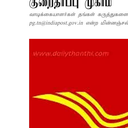
குறைதீர்ப்பு முகாம்
வாடிக்கையாளர்கள் தங்கள் கருத்துகள
pg.tn@indiapost.gov.in என்ற மின்னஞ்சல