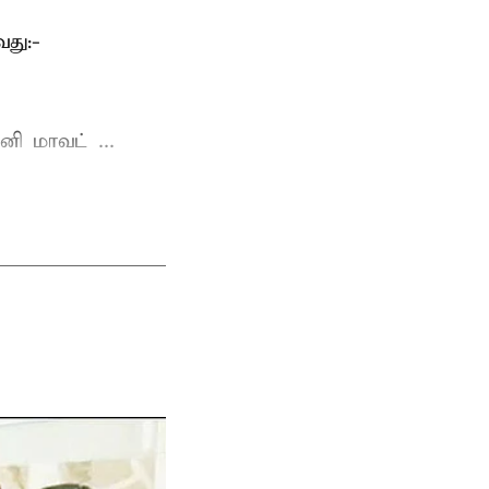
து:-
ி மாவட் ...