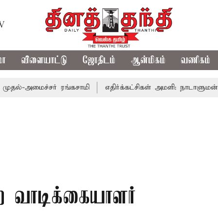
TV
மா
விளையாட்டு
ஜோதிடம்
ஆன்மிகம்
வணிகம்
அமைச்சர் ரங்கசாமி
எதிர்க்கட்சிகள் அமளி: நாடாளுமன்ற இரு
 வாடிக்கையாளர்