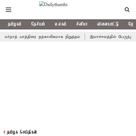
தமிழகம்
தேசியம்
உலகம்
சினிமா
விளையாட்டு
ஜோத
த் யாத்திரை தற்காலிகமாக நிறுத்தம்
இமாச்சலத்தில் பேருந்து விபத்து
தமிழக செய்திகள்