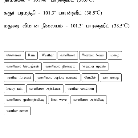
நாமக்கல் - 101.48° பாரன்ஹீட் (38.6°C)
கரூர் பரமத்தி - 101.3° பாரன்ஹீட் (38.5°C)
மதுரை விமான நிலையம் - 101.3° பாரன்ஹீட் (38.5°C)
சென்னை
Rain
Weather
வானிலை
Weather News
மழை
வானிலை செய்திகள்
வானிலை நிலவரம்
Weather update
weather forecast
வானிலை ஆய்வு மையம்
வெயில்
கன மழை
heavy rain
வானிலை அறிக்கை
weather condition
வானிலை முன்னறிவிப்பு
Heat wave
வானிலை அறிவிப்பு
weather center