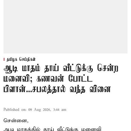
தமிழக செய்திகள்
ஆடி மாதம் தாய் வீட்டுக்கு சென்ற
மனைவி; கணவன் போட்ட
பிளான்...சபலத்தால் வந்த வினை
Published on
:
09 Aug 2026, 3:44 am
சென்னை,
ஆடி மாதத்தில் தாய் வீட்டுக்கு மனைவி