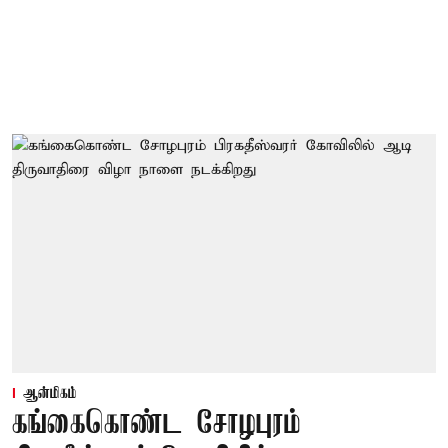
ஆன்மிகம்
கங்கைகொண்ட சோழபுரம்