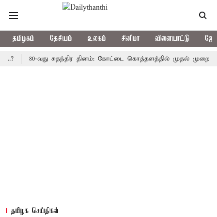
தமிழகம்
தேசியம்
உலகம்
சினிமா
விளையாட்டு
ஜோத
80-வது சுதந்திர தினம்: கோட்டை கொத்தளத்தில் முதல் முறையாக தேசிய
தமிழக செய்திகள்