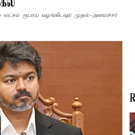
கல்
து லட்சம் ரூபாய் வழங்கிடவும் முதல்-அமைச்சர்
R