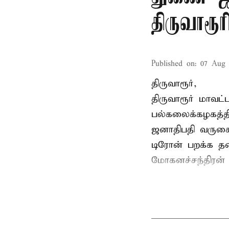
திருவாரூ
Published on
:
07 Aug 
திருவாரூர்,
திருவாரூர் மாவட்
பல்கலைக்கழகத்த
ஜனாதிபதி வருகைத
டிரோன் பறக்க தடை
மோகனச்சந்திரன் வ