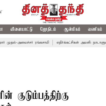
TV
மா
விளையாட்டு
ஜோதிடம்
ஆன்மிகம்
வணிகம்
ல்-அமைச்சர் ரங்கசாமி
எதிர்க்கட்சிகள் அமளி: நாடாளுமன்ற இ
ின் குடும்பத்திற்கு