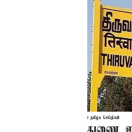
தமிழக செய்திகள்
துணை ஜன