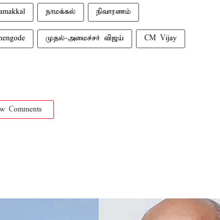
amakkal
நாமக்கல்
நிவாரணம்
hengode
முதல்-அமைச்சர் விஜய்
CM Vijay
ow Comments