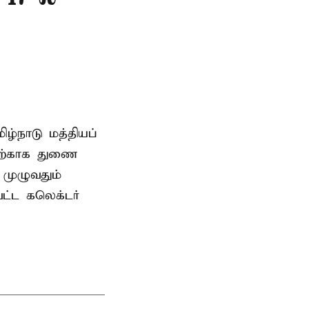
ிழ்நாடு மத்தியப்
தற்காக துணை
முழுவதும்
வட்ட கலெக்டர்