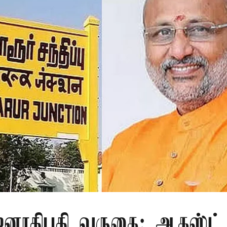
ாதிபதி வருகை: ஆகஸ்ட் 