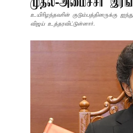
முதல்-அமைச்சர் இரங்
உயிரிழந்தவரின் குடும்பத்தினருக்கு ஐந்
விஜய் உத்தரவிட்டுள்ளார்.