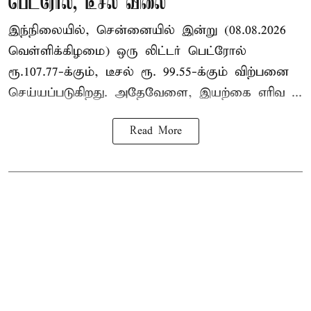
பெட்ரோல், டீசல் விலை
இந்நிலையில், சென்னையில் இன்று (08.08.2026
வெள்ளிக்கிழமை) ஒரு லிட்டர் பெட்ரோல்
ரூ.107.77-க்கும், டீசல் ரூ. 99.55-க்கும் விற்பனை
செய்யப்படுகிறது. அதேவேளை, இயற்கை எரிவ ...
Read More