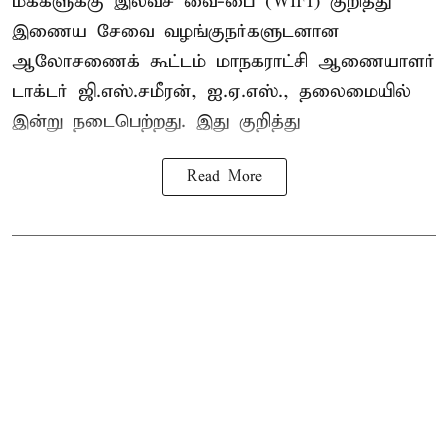
மக்களுக்கு இலவச வை-பை (WIFI) குறித்து
இணைய சேவை வழங்குநர்களுடனான
ஆலோசணைக் கூட்டம் மாநகராட்சி ஆணையாளர்
டாக்டர் ஜி.எஸ்.சமீரன், ஐ.ஏ.எஸ்., தலைமையில்
இன்று நடைபெற்றது. இது குறித்து
Read More