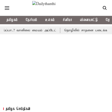
தமிழகம்
தேசியம்
உலகம்
சினிமா
விளையாட்டு
ஜோத
பா..? வானிலை மையம் அப்டேட்
தொழிலில் சாதனை படைக்க வாய்ப்பு...
தமிழக செய்திகள்