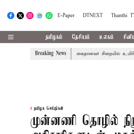
E-Paper
DTNEXT
Thanthi 
தமிழகம்
தேசியம்
உலகம்
சினி
Breaking News
ான பழனி கோவில் நில மோசடி: கைதானவர் சிறையில் உயிரிழப்பு
தமிழக செய்திகள்
முன்னணி தொழில் நி