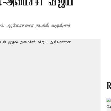
்-அமைச்சர் விஜய்
விஜய் ஆலோசனை நடத்தி வருகிறார்.
R