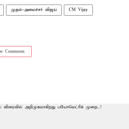
முதல்-அமைச்சர் விஜய்
CM Vijay
ow Comments