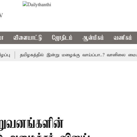
TV
மா
விளையாட்டு
ஜோதிடம்
ஆன்மிகம்
வணிகம்
தமிழகத்தில் இன்று மழைக்கு வாய்ப்பா..? வானிலை மையம் அ
றுவனங்களின்