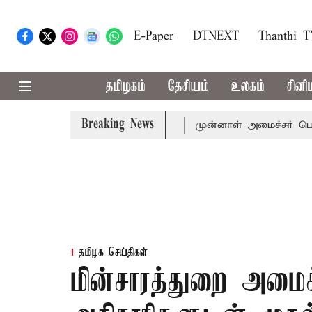
E-Paper
DTNEXT
Thanthi 
தமிழகம்
தேசியம்
உலகம்
சினி
Breaking News
்-அமைச்சர் விஜய் அழைப்பு
முன்னாள் அமைச்சர் பொன்முடிக்க
தமிழக செய்திகள்
மின்சாரத்துறை அமைச்ச