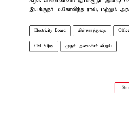
கழக மேலாண்மை இயக்குநர் அனீஷ் சேக
இயக்குநர் ம.கோவிந்த ராவ், மற்றும் 
Electricity Board
மின்சாரத்துறை
Offic
CM Vijay
முதல் அமைச்சர் விஜய்
Sh