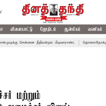
TV
மா
விளையாட்டு
ஜோதிடம்
ஆன்மிகம்
வணிகம்
ு சென்னை நீதிமன்றம் பிடிவாராண்ட்
தொலைநோக்கு பார்வையு
ர் மற்றும்