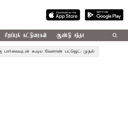
சிறப்புக் கட்டுரைகள்
ஆண்டு சந்தா
டன் கூடிய வேளாண் பட்ஜெட்: முதல்-அமைச்சர் விஜய்
தமி