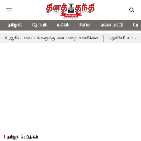
தமிழகம்
தேசியம்
உலகம்
சினிமா
விளையாட்டு
ஜோத
ாவட்டங்களுக்கு கன மழை எச்சரிக்கை
புதுச்சேரி சட்டசபையில் வரும
தமிழக செய்திகள்