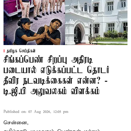
தமிழக செய்திகள்
சிங்கப்பெண் சிறப்பு அதிரடி
படையால் எடுக்கப்பட்ட தொடர்
தீவிர நடவடிக்கைகள் என்ன? -
டி.ஜி.பி அலுவலகம் விளக்கம்
Published on
:
07 Aug 2026, 12:05 pm
சென்னை,