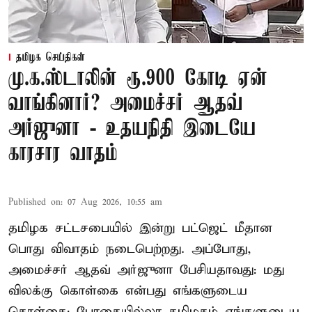
தமிழக செய்திகள்
மு.க.ஸ்டாலின் ரூ.900 கோடி ஏன்
வாங்கினார்? அமைச்சர் ஆதவ்
அர்ஜுனா - உதயநிதி இடையே
காரசார வாதம்
Published on
:
07 Aug 2026, 10:55 am
தமிழக சட்டசபையில் இன்று பட்ஜெட் மீதான
பொது விவாதம் நடைபெற்றது. அப்போது,
அமைச்சர் ஆதவ் அர்ஜுனா பேசியதாவது: மது
விலக்கு கொள்கை என்பது எங்களுடைய
கொள்கை; போதையில்லா தமிழகம் எங்களுடைய