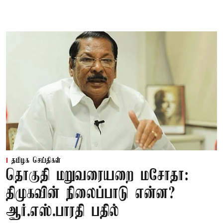
தமிழக செய்திகள்
தொகுதி மறுவரையறை மசோதா:
திமுகவின் நிலைப்பாடு என்ன?
ஆர்.எஸ்.பாரதி பதில்