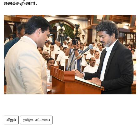
எனக்கூறினார்.
விஜய்
தமிழக சட்டசபை