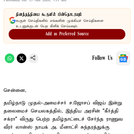
Published on
:
15 Jun 2026, 7:11 am
தினத்தந்தியை கூகுளில் பின்தொடரவும்
கூகுள் செய்திகளில் எங்களின் முக்கியச் செய்திகளை
உடனுக்குடன் பெற கிளிக் செய்யவும்.
Add as Preferred Source
Follow Us
சென்னை,
தமிழ்நாடு முதல்-அமைச்சர் ச.ஜோசப் விஜய் இன்று
தலைமைச் செயலகத்தில், இந்திய அரசின் "கீர்த்தி
சக்ரா" விருது பெற்ற தமிழ்நாட்டைச் சேர்ந்த ராணுவ
வீரர் லான்ஸ் நாயக் அ. மீனாட்சி சுந்தரத்துக்கு