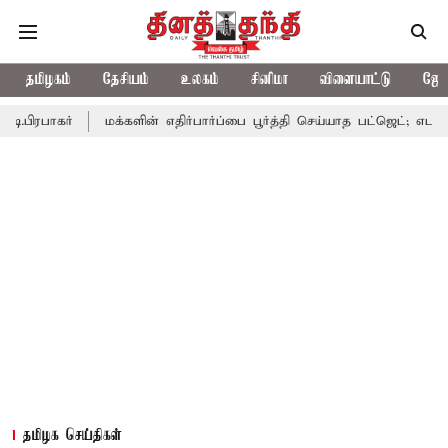
தமிழகம்
தேசியம்
உலகம்
சினிமா
விளையாட்டு
ஜோத
மக்களின் எதிர்பார்ப்பை பூர்த்தி செய்யாத பட்ஜெட்; எடப்பாடி பழனிசாமி
தமிழக செய்திகள்