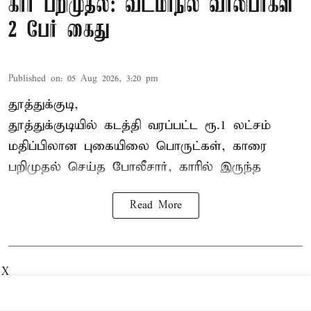
கார் பறிமுதல்: வடமாநில வாலிபர்கள்
2 பேர் கைது
Published on
:
05 Aug 2026, 3:20 pm
தூத்துக்குடி,
தூத்துக்குடி
யில் கடத்தி வரப்பட்ட ரூ.1 லட்சம்
மதிப்பிலான புகையிலை பொருட்கள், காரை
பறிமுதல் செய்த போலீசார், காரில் இருந்த
Read More
X