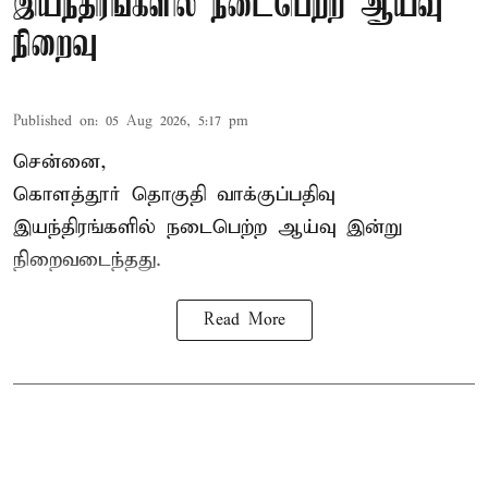
இயந்திரங்களில் நடைபெற்ற ஆய்வு
நிறைவு
Published on
:
05 Aug 2026, 5:17 pm
சென்னை,
கொளத்தூர் தொகுதி வாக்குப்பதிவு
இயந்திரங்களில் நடைபெற்ற ஆய்வு இன்று
நிறைவடைந்தது.
Read More