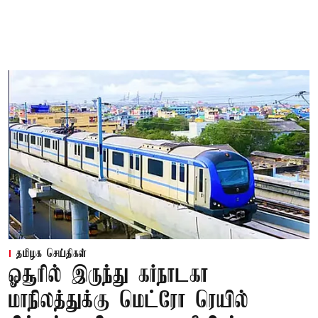
தமிழக செய்திகள்
ஓசூரில் இருந்து கர்நாடகா
மாநிலத்துக்கு மெட்ரோ ரெயில்