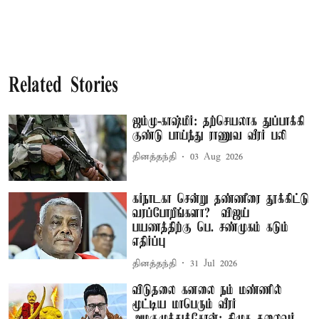
Related Stories
ஜம்மு-காஷ்மீர்: தற்செயலாக துப்பாக்கி
குண்டு பாய்ந்து ராணுவ வீரர் பலி
தினத்தந்தி
03 Aug 2026
கர்நாடகா சென்று தண்ணீரை தூக்கிட்டு
வரப்போறீங்களா? – விஜய்
பயணத்திற்கு பெ. சண்முகம் கடும்
எதிர்ப்பு
தினத்தந்தி
31 Jul 2026
விடுதலை கனலை நம் மண்ணில்
மூட்டிய மாபெரும் வீரர்