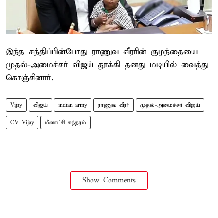
இந்த சந்திப்பின்போது ராணுவ வீரரின் குழந்தையை
முதல்-அமைச்சர் விஜய் தூக்கி தனது மடியில் வைத்து
கொஞ்சினார்.
Vijay
விஜய்
indian army
ராணுவ வீரர்
முதல்-அமைச்சர் விஜய்
CM Vijay
மீனாட்சி சுந்தரம்
Show Comments