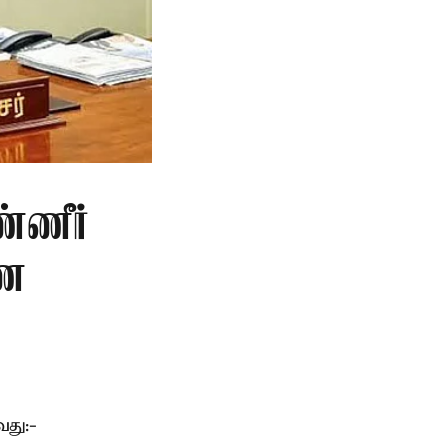
்ணீர்
ணை
து:-