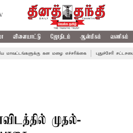
TV
மா
விளையாட்டு
ஜோதிடம்
ஆன்மிகம்
வணிகம்
ங்களுக்கு கன மழை எச்சரிக்கை
புதுச்சேரி சட்டசபையில் வரு
விடத்தில் முதல்-