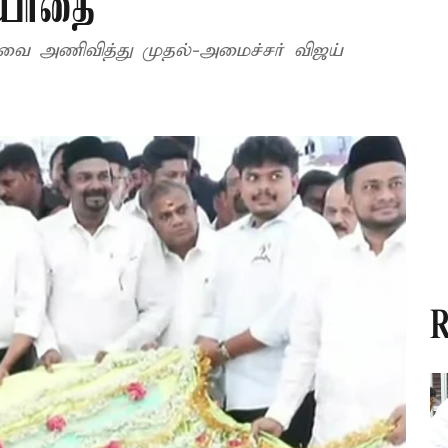
ியாதை
்வை அணிவித்து முதல்-அமைச்சர் விஜய்
R