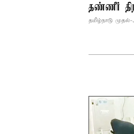
தண்ணீர் 
தமிழ்நாடு
முதல்