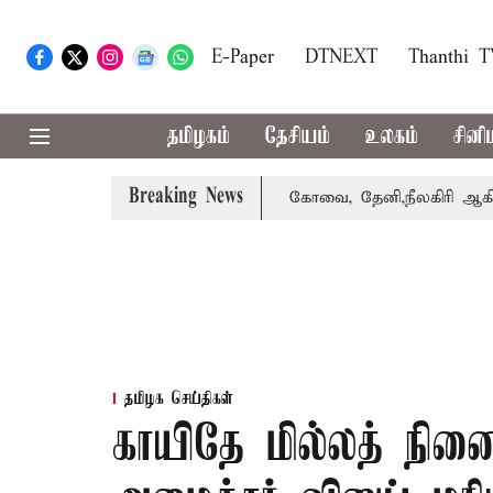
E-Paper
DTNEXT
Thanthi 
தமிழகம்
தேசியம்
உலகம்
சினி
Breaking News
வாபஸ் பெற்றார் சங்கீதா
கோவை, தேனி,நீலகிரி ஆகிய மாவட்ட
தமிழக செய்திகள்
காயிதே மில்லத் நினை