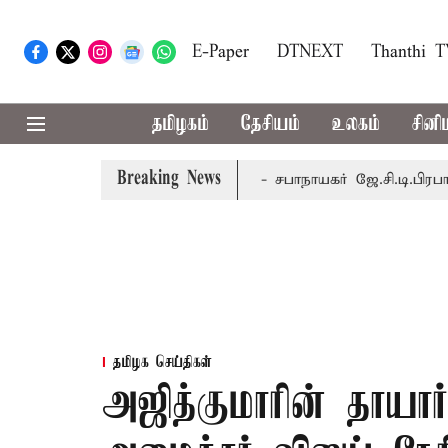
E-Paper
DTNEXT
Thanthi 
தமிழகம்
தேசியம்
உலகம்
சினி
Breaking News
-ந் தேதி வரை நடைபெறும் - சபாநாயகர் ஜே.சி.டி.பிரபாகர்
மக்
தமிழக செய்திகள்
அஜித்குமாரின் தாயார