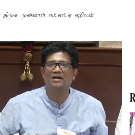
ன திமுக முன்னாள் எம்.எல்.ஏ எழிலன்
R