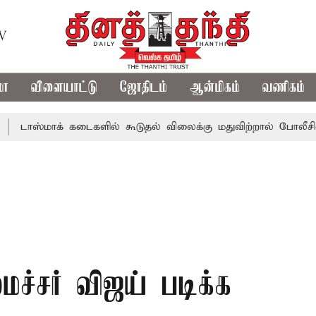
TV
மா
விளையாட்டு
ஜோதிடம்
ஆன்மிகம்
வணிகம்
மாக் கடைகளில் கூடுதல் விலைக்கு மதுவிற்றால் போலீசில் புகார
ச்சர் விஜய் படிக்க