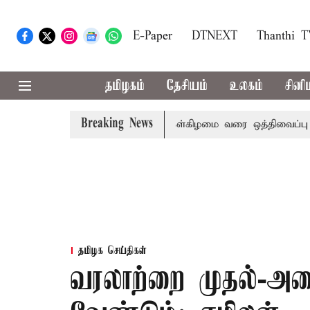
E-Paper
DTNEXT
Thanthi 
தமிழகம்
தேசியம்
உலகம்
சினி
Breaking News
்ற இரு அவைகளுக்கும் திங்கள்கிழமை வரை ஒத்திவைப்பு
டாஸ்
தமிழக செய்திகள்
வரலாற்றை முதல்-அமை