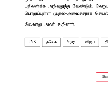
பதிலளிக்க அறிவுறுத்த வேண்டும். வெற
பொறுப்புள்ள முதல்-அமைச்சராக செயல்
இவ்வாறு அவர் கூறினார்.
TVK
தவெக
Vijay
விஜய்
த
Sh