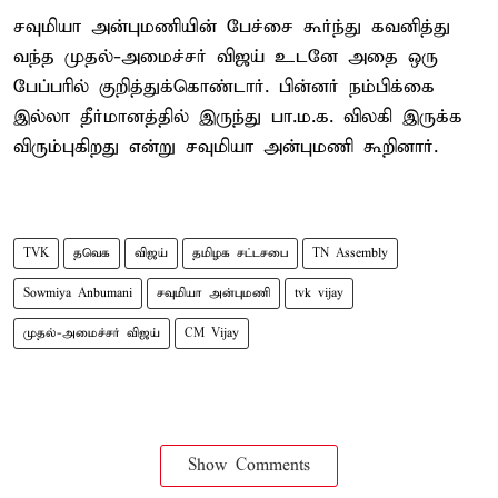
சவுமியா அன்புமணியின் பேச்சை கூர்ந்து கவனித்து
வந்த முதல்-அமைச்சர் விஜய் உடனே அதை ஒரு
பேப்பரில் குறித்துக்கொண்டார். பின்னர் நம்பிக்கை
இல்லா தீர்மானத்தில் இருந்து பா.ம.க. விலகி இருக்க
விரும்புகிறது என்று சவுமியா அன்புமணி கூறினார்.
TVK
தவெக
விஜய்
தமிழக சட்டசபை
TN Assembly
Sowmiya Anbumani
சவுமியா அன்புமணி
tvk vijay
முதல்-அமைச்சர் விஜய்
CM Vijay
Show Comments