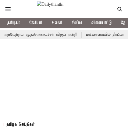
தமிழகம்
தேசியம்
உலகம்
சினிமா
விளையாட்டு
ஜோத
ேற்றம்: முதல்-அமைச்சர் விஜய் நன்றி
மக்களவையில் தீர்ப்பாய சீர்திர
தமிழக செய்திகள்