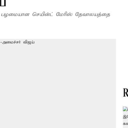
ய்
பழமையான செயின்ட் மேரிஸ் தேவாலயத்தை
R