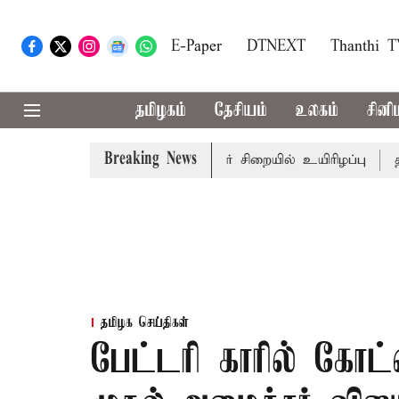
E-Paper
DTNEXT
Thanthi 
தமிழகம்
தேசியம்
உலகம்
சினி
Breaking News
கோவில் நில மோசடி: கைதானவர் சிறையில் உயிரிழப்பு
தமிழக
தமிழக செய்திகள்
பேட்டரி காரில் கோட்