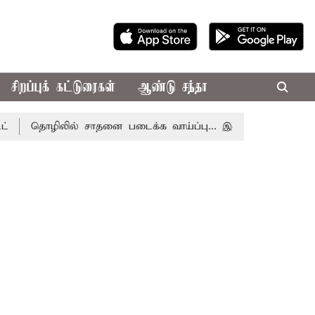
சிறப்புக் கட்டுரைகள்
ஆண்டு சந்தா
தொழிலில் சாதனை படைக்க வாய்ப்பு... இன்றைய ராசிபலன் 08.08