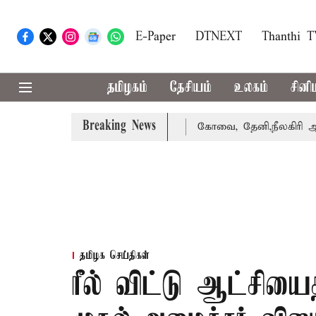
E-Paper
DTNEXT
Thanthi 
தமிழகம்
தேசியம்
உலகம்
சினி
Breaking News
கை வாபஸ் பெற்றார் சங்கீதா
கோவை, தேனி,நீலகிரி ஆகிய மாவ
தமிழக செய்திகள்
ரீல் விட்டு ஆட்சிய