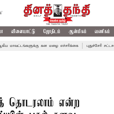
TV
மா
விளையாட்டு
ஜோதிடம்
ஆன்மிகம்
வணிகம்
ட்டங்களுக்கு கன மழை எச்சரிக்கை
புதுச்சேரி சட்டசபையில்
ைத் தொடரலாம் என்ற