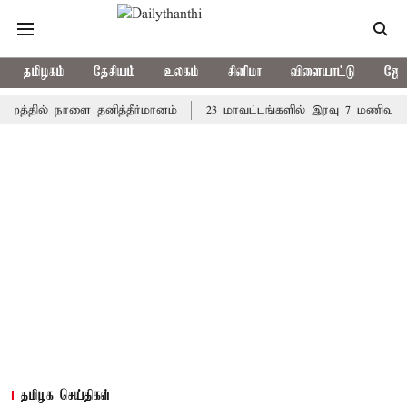
தமிழகம்
தேசியம்
உலகம்
சினிமா
விளையாட்டு
ஜோத
ில் நாளை தனித்தீர்மானம்
23 மாவட்டங்களில் இரவு 7 மணிவரை மழை ப
தமிழக செய்திகள்