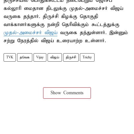
திருச்சியில் பொதுக்கூட்டம் நடைபெறும் ஜோசப்
கல்லூரி மைதான திடலுக்கு முதல்-அமைச்சர் விஜய்
வருகை தந்தார். திருச்சி கிழக்கு தொகுதி
வாக்காளர்களுக்கு நன்றி தெரிவிக்கும் கூட்டத்துக்கு
முதல்-அமைச்சர் விஜய்
வருகை தந்துள்ளார். இன்னும்
சற்று நேரத்தில் விஜய் உரையாற்ற உள்ளார்.
TVK
தவெக
Vijay
விஜய்
திருச்சி
Trichy
Show Comments