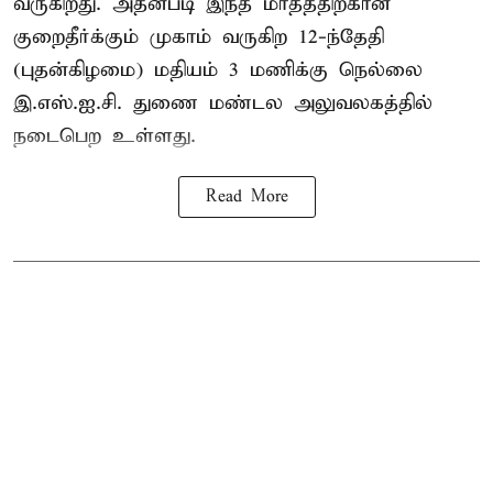
வருகிறது. அதன்படி இந்த மாதத்திற்கான
குறைதீர்க்கும் முகாம் வருகிற 12-ந்தேதி
(புதன்கிழமை) மதியம் 3 மணிக்கு நெல்லை
இ.எஸ்.ஐ.சி. துணை மண்டல அலுவலகத்தில்
நடைபெற உள்ளது.
Read More