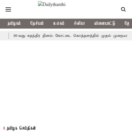
தமிழகம்
தேசியம்
உலகம்
சினிமா
விளையாட்டு
ஜோத
80-வது சுதந்திர தினம்: கோட்டை கொத்தளத்தில் முதல் முறையாக தேசிய க
தமிழக செய்திகள்