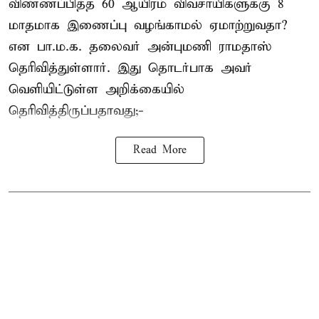
விண்ணப்பித்த 60 ஆயிரம் விவசாயிகளுக்கு 8
மாதமாக இணைப்பு வழங்காமல் ஏமாற்றுவதா?
என பா.ம.க. தலைவர் அன்புமணி ராமதாஸ்
தெரிவித்துள்ளார். இது தொடர்பாக அவர்
வெளியிட்டுள்ள அறிக்கையில்
தெரிவித்திருப்பதாவது;-
Read More