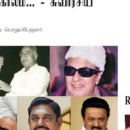
காலம்... - சுவாரசிய
 பொறுப்பேற்றார்.
R