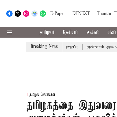
E-Paper
DTNEXT
Thanthi 
தமிழகம்
தேசியம்
உலகம்
சினி
Breaking News
ு முதல்-அமைச்சர் விஜய் அழைப்பு
முன்னாள் அமைச்சர் பொன்ம
தமிழக செய்திகள்
தமிழகத்தை இதுவரை