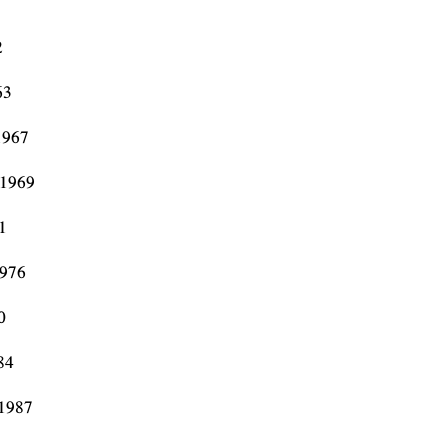
7
2
63
1967
1969
1
976
0
84
1987