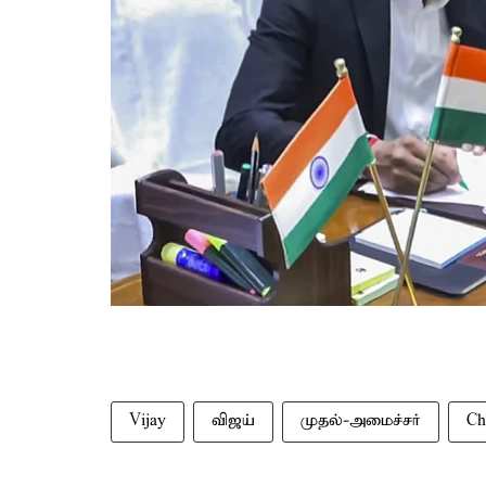
Vijay
விஜய்
முதல்-அமைச்சர்
Ch