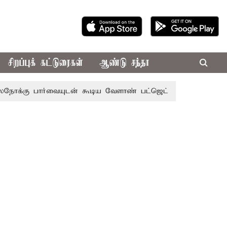
சிறப்புக் கட்டுரைகள்
ஆண்டு சந்தா
ர்வையுடன் கூடிய வேளாண் பட்ஜெட்: முதல்-அமைச்சர் விஜய்