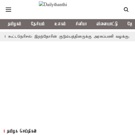
தமிழகம்
தேசியம்
உலகம்
சினிமா
விளையாட்டு
ஜோத
ட்டநெரிசல்: இறந்தோரின் குடும்பத்தினருக்கு அரசுப்பணி வழக்கு; வரும் 14ம
தமிழக செய்திகள்