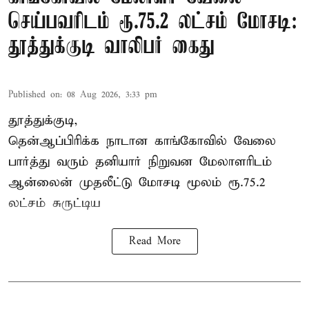
செய்பவரிடம் ரூ.75.2 லட்சம் மோசடி:
தூத்துக்குடி வாலிபர் கைது
Published on
:
08 Aug 2026, 3:33 pm
தூத்துக்குடி,
தென்ஆப்பிரிக்க நாடான
காங்கோ
வில் வேலை
பார்த்து வரும் தனியார் நிறுவன மேலாளரிடம்
ஆன்லைன் முதலீட்டு மோசடி மூலம் ரூ.75.2
லட்சம் சுருட்டிய
Read More