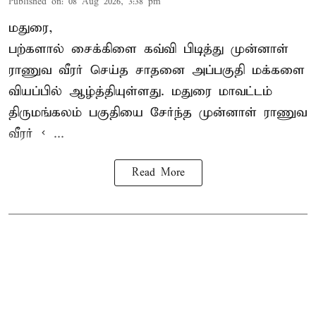
Published on
:
08 Aug 2026, 3:38 pm
மதுரை,
பற்களால் சைக்கிளை கவ்வி பிடித்து முன்னாள்
ராணுவ வீரர் செய்த சாதனை அப்பகுதி மக்களை
வியப்பில் ஆழ்த்தியுள்ளது. மதுரை மாவட்டம்
திருமங்கலம் பகுதியை சேர்ந்த
முன்னாள் ராணுவ
வீரர் < ...
Read More