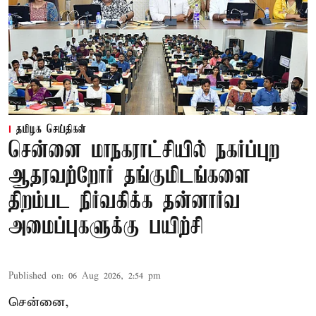
தமிழக செய்திகள்
சென்னை மாநகராட்சியில் நகர்ப்புற
ஆதரவற்றோர் தங்குமிடங்களை
திறம்பட நிர்வகிக்க தன்னார்வ
அமைப்புகளுக்கு பயிற்சி
Published on
:
06 Aug 2026, 2:54 pm
சென்னை,