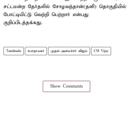
சட்டமன்ற தேர்தலில் சோழவந்தான்(தனி) தொகுதியில்
போட்டியிட்டு வெற்றி பெற்றார் என்பது
குறிப்பிடத்தக்கது.
Tamilnadu
சபாநாயகர்
முதல்-அமைச்சர் விஜய்
CM Vijay
Show Comments