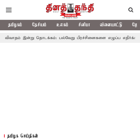
தமிழகம்
தேசியம்
உலகம்
சினிமா
விளையாட்டு
ஜோத
ன்று தொடக்கம்: பல்வேறு பிரச்சினைகளை எழுப்ப எதிர்க்கட்சிகள் திட்டம்
தமிழக செய்திகள்