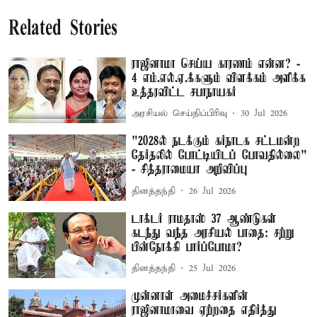
Related Stories
ராஜினாமா செய்ய காரணம் என்ன? -
4 எம்.எல்.ஏ.க்களும் விளக்கம் அளிக்க
உத்தரவிட்ட சபாநாயகர்
அரசியல் செய்திப்பிரிவு
30 Jul 2026
"2028ல் நடக்கும் கர்நாடக சட்டமன்ற
தேர்தலில் போட்டியிடப் போவதில்லை"
- சித்தராமையா அறிவிப்பு
தினத்தந்தி
26 Jul 2026
டாக்டர் ராமதாஸ் 37 ஆண்டுகள்
கடந்து வந்த அரசியல் பாதை: சற்று
பின்நோக்கி பார்ப்போமா?
தினத்தந்தி
25 Jul 2026
முன்னாள் அமைச்சர்களின்
ராஜினாமாவை ஏற்றதை எதிர்த்து