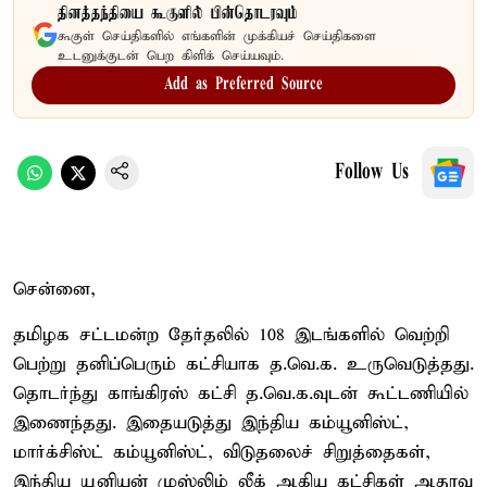
தினத்தந்தியை கூகுளில் பின்தொடரவும்
கூகுள் செய்திகளில் எங்களின் முக்கியச் செய்திகளை
உடனுக்குடன் பெற கிளிக் செய்யவும்.
Add as Preferred Source
Follow Us
சென்னை,
தமிழக சட்டமன்ற தேர்தலில் 108 இடங்களில் வெற்றி
பெற்று தனிப்பெரும் கட்சியாக த.வெ.க. உருவெடுத்தது.
தொடர்ந்து காங்கிரஸ் கட்சி த.வெ.க.வுடன் கூட்டணியில்
இணைந்தது. இதையடுத்து இந்திய கம்யூனிஸ்ட்,
மார்க்சிஸ்ட் கம்யூனிஸ்ட், விடுதலைச் சிறுத்தைகள்,
இந்திய யூனியன் முஸ்லிம் லீக் ஆகிய கட்சிகள் ஆதரவு