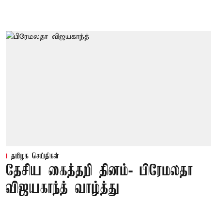
தமிழக செய்திகள்
தேசிய கைத்தறி தினம்- பிரேமலதா
விஜயகாந்த் வாழ்த்து