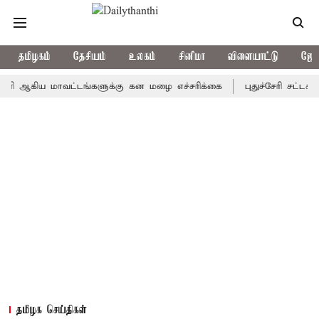
தமிழகம்
தேசியம்
உலகம்
சினிமா
விளையாட்டு
ஜோத
கிய மாவட்டங்களுக்கு கன மழை எச்சரிக்கை
புதுச்சேரி சட்டசபையில்
தமிழக செய்திகள்