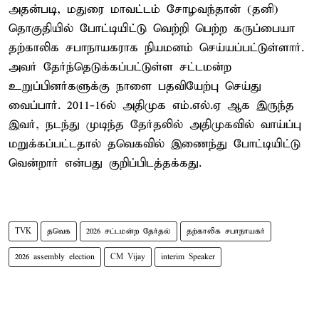
அதன்படி, மதுரை மாவட்டம் சோழவந்தான் (தனி)
தொகுதியில் போட்டியிட்டு வெற்றி பெற்ற கருப்பையா
தற்காலிக சபாநாயகராக நியமனம் செய்யப்பட்டுள்ளார்.
அவர் தேர்ந்தெடுக்கப்பட்டுள்ள சட்டமன்ற
உறுப்பினர்களுக்கு நாளை பதவியேற்பு செய்து
வைப்பார். 2011-16ல் அதிமுக எம்.எல்.ஏ ஆக இருந்த
இவர், நடந்து முடிந்த தேர்தலில் அதிமுகவில் வாய்ப்பு
மறுக்கப்பட்டதால் தவெகவில் இணைந்து போட்டியிட்டு
வென்றார் என்பது குறிப்பிடத்தக்கது.
TVK
தவெக
2026 சட்டமன்ற தேர்தல்
தற்காலிக சபாநாயகர்
2026 assembly election
CM Vijay
interim Speaker