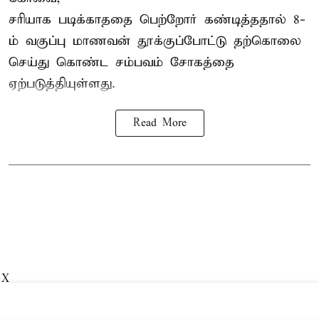
சரியாக படிக்காததை பெற்றோர் கண்டித்ததால் 8-
ம் வகுப்பு மாணவன் தூக்குப்போட்டு தற்கொலை
செய்து கொண்ட சம்பவம் சோகத்தை
ஏற்படுத்தியுள்ளது.
Read More
X