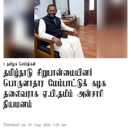
தமிழக செய்திகள்
தமிழ்நாடு சிறுபான்மையினர்
பொருளாதார மேம்பாட்டுக் கழக
தலைவராக ஏ.பி.தமீம் அன்சாரி
நியமனம்
Published on
:
07 Aug 2026, 5:28 am