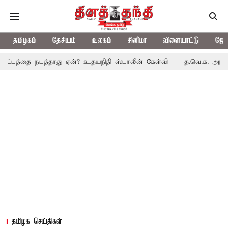
தமிழகம்
தேசியம்
உலகம்
சினிமா
விளையாட்டு
ஜோத
நடத்தாது ஏன்? உதயநிதி ஸ்டாலின் கேள்வி
த.வெ.க. அரசின் முதல் பட
தமிழக செய்திகள்