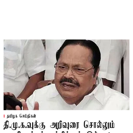
தமிழக செய்திகள்
தி.மு.க.வுக்கு அறிவுரை சொல்லும்