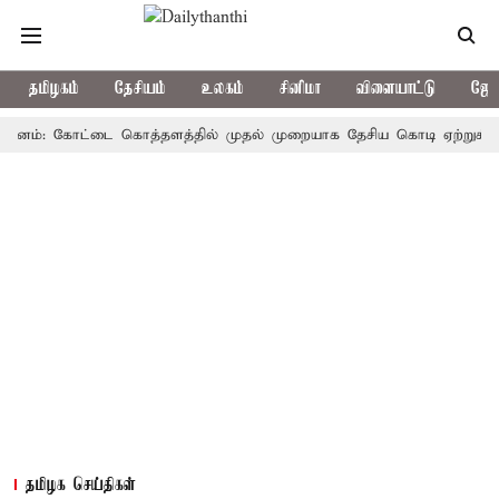
தமிழகம்
தேசியம்
உலகம்
சினிமா
விளையாட்டு
ஜோத
்: கோட்டை கொத்தளத்தில் முதல் முறையாக தேசிய கொடி ஏற்றுகிறார், முத
தமிழக செய்திகள்