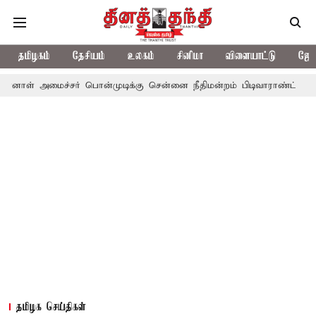
தமிழகம்
தேசியம்
உலகம்
சினிமா
விளையாட்டு
ஜோத
ச்சர் பொன்முடிக்கு சென்னை நீதிமன்றம் பிடிவாராண்ட்
தொலைநோக்க
தமிழக செய்திகள்