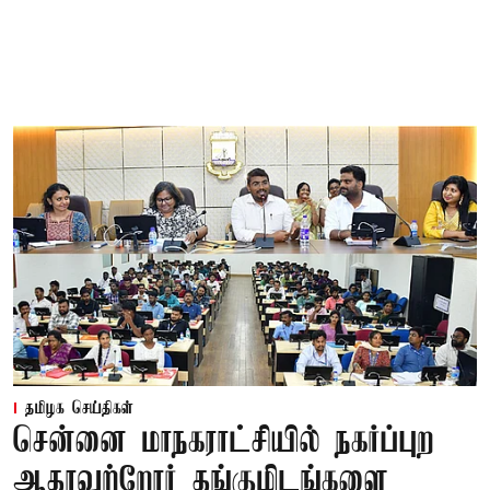
தமிழக செய்திகள்
சென்னை மாநகராட்சியில் நகர்ப்புற
ஆதரவற்றோர் தங்குமிடங்களை