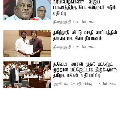
வரப்போறீங்களா? – விஜய்
பயணத்திற்கு பெ. சண்முகம் கடும்
எதிர்ப்பு
தினத்தந்தி
31 Jul 2026
தமிழ்நாடு வீட்டு வசதி வாரியத்தின்
தலைவராக சிவா நியமனம்
தினத்தந்தி
21 Jul 2026
த.வெ.க. அரசின் முதல் பட்ஜெட்
முத்தான பட்ஜெட்டாக இருக்குமா?:
தமிழக மக்கள் எதிர்பார்ப்பு
அரசியல் செய்திப்பிரிவு
15 Jul 2026