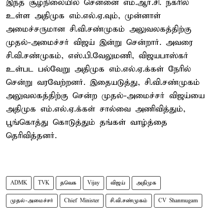
இந்த சூழ்நிலையில் சென்னை எம்.ஆர்.சி. நகரில்
உள்ள அதிமுக எம்.எல்.ஏ.வும், முன்னாள்
அமைச்சருமான சி.வி.சண்முகம் அலுவலகத்திற்கு
முதல்-அமைச்சர் விஜய் இன்று சென்றார். அவரை
சி.வி.சண்முகம், எஸ்.பி.வேலுமணி, விஜயபாஸ்கர்
உள்பட பல்வேறு அதிமுக எம்.எல்.ஏ.க்கள் நேரில்
சென்று வரவேற்றனர். இதையடுத்து, சி.வி.சண்முகம்
அலுவலகத்திற்கு சென்ற முதல்-அமைச்சர் விஜய்யை
அதிமுக எம்.எல்.ஏ.க்கள் சால்வை அணிவித்தும்,
பூங்கொத்து கொடுத்தும் தங்கள் வாழ்த்தை
தெரிவித்தனர்.
ADMK
TVK
தவெக
Vijay
விஜய்
அதிமுக
முதல்-அமைச்சர்
Chief Minister
சி.வி.சண்முகம்
CV Shanmugam