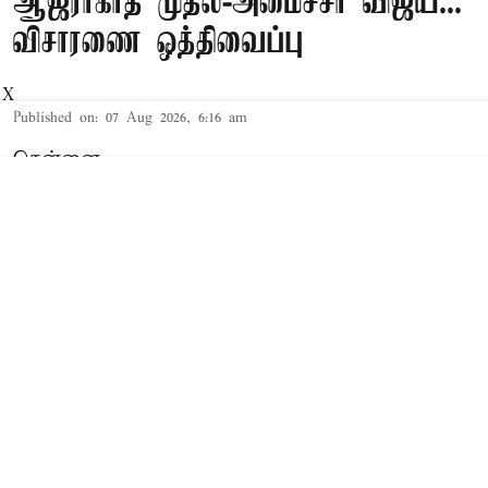
ஆஜராகாத முதல்-அமைச்சர் விஜய்...
விசாரணை ஒத்திவைப்பு
X
Published on
:
07 Aug 2026, 6:16 am
சென்னை,
தமிழக முதல்-அமைச்சர் விஜய் மற்றும் அவரது
மனைவி சங்கீதா தொடர்பான விவாகரத்து வழக்கு
செங்கல்பட்டு கோர்ட்டில் விசாரணையில் உள்ளது.
விவாகரத்து கோரி மனு
த.வெ.க. தலைவரும், தமிழக முதல்-
அமைச்சருமான விஜய்க்கும், அவரது மனைவி
சங்கீதாவுக்கும் இடையே கருத்து வேறுபாடு
ஏற்பட்டதாக கூறப்பட்டநிலையில், சங்கீதா,
விவாகரத்து கோரி செங்கல்பட்டு குடும்ப நல