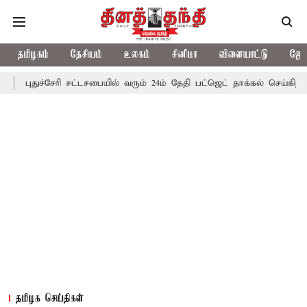
தமிழகம்
தேசியம்
உலகம்
சினிமா
விளையாட்டு
ஜோத
ச்சேரி சட்டசபையில் வரும் 24ம் தேதி பட்ஜெட் தாக்கல் செய்கிறார் முதல்-அ
தமிழக செய்திகள்