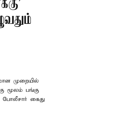
்கு’
ுவதும்
னமான முறையில்
 மூலம் பங்கு
 போலீசார் கைது