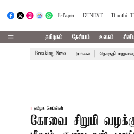
E-Paper
DTNEXT
Thanthi 
தமிழகம்
தேசியம்
உலகம்
சினி
Breaking News
; 7 பேர் பலி - பிரதமர் மோடி இரங்கல்
தொகுதி மறுவரையறை 
தமிழக செய்திகள்
கோவை சிறுமி வழக்