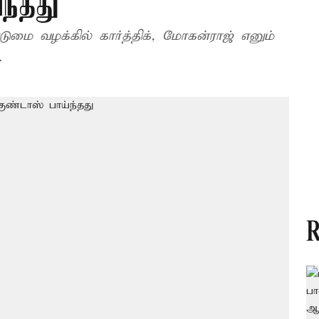
ந்தது
மை வழக்கில் கார்த்திக், மோகன்ராஜ் எனும்
.
R