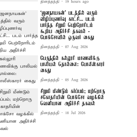
தினத்தந்தி
19 hours ago
‘ஜனநாயகன்’ படத்தில் வரும்
விழிப்புணர்வு காட்சி... படம்
பார்த்த சிறுமி பெற்றோரிடம்
கூறிய அதிர்ச்சி தகவல் -
போக்சோவில் ஒருவர் கைது
தினத்தந்தி
07 Aug 2026
பேருந்தில் கல்லூரி மாணவிக்கு
பாலியல் தொல்லை: போலீஸ்காரர்
கைது
தினத்தந்தி
05 Aug 2026
சிறுமி மீண்டும் கர்ப்பம்; மற்றொரு
சகோதரியின் போக்சோ வழக்கில்
வெளியான அதிர்ச்சி தகவல்
தினத்தந்தி
18 Jul 2026