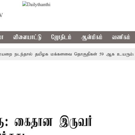
TV
மா
விளையாட்டு
ஜோதிடம்
ஆன்மிகம்
வணிகம்
நடந்தால் தமிழக மக்களவை தொகுதிகள் 59 ஆக உயரும்: உத்த
கு: கைதான இருவர்