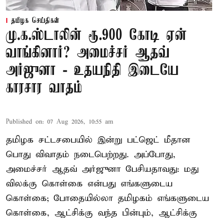
தமிழக செய்திகள்
மு.க.ஸ்டாலின் ரூ.900 கோடி ஏன்
வாங்கினார்? அமைச்சர் ஆதவ்
அர்ஜுனா - உதயநிதி இடையே
காரசார வாதம்
Published on
:
07 Aug 2026, 10:55 am
தமிழக சட்டசபையில் இன்று பட்ஜெட் மீதான
பொது விவாதம் நடைபெற்றது. அப்போது,
அமைச்சர் ஆதவ் அர்ஜுனா பேசியதாவது: மது
விலக்கு கொள்கை என்பது எங்களுடைய
கொள்கை; போதையில்லா தமிழகம் எங்களுடைய
கொள்கை, ஆட்சிக்கு வந்த பின்பும், ஆட்சிக்கு