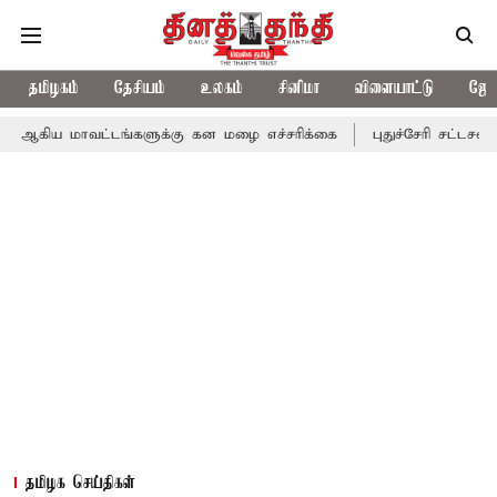
தமிழகம்
தேசியம்
உலகம்
சினிமா
விளையாட்டு
ஜோத
வட்டங்களுக்கு கன மழை எச்சரிக்கை
புதுச்சேரி சட்டசபையில் வரும் 
தமிழக செய்திகள்