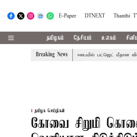
E-Paper
DTNEXT
Thanthi 
தமிழகம்
தேசியம்
உலகம்
சினி
Breaking News
ற்றமா?, தடுமாற்றமா?
சட்டசபையில் பட்ஜெட் மீதான விவாதம் இ
தமிழக செய்திகள்
கோவை சிறுமி கொலை