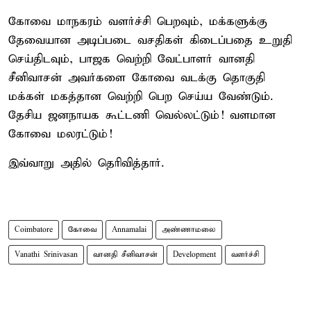
கோவை மாநகரம் வளர்ச்சி பெறவும், மக்களுக்கு
தேவையான அடிப்படை வசதிகள் கிடைப்பதை உறுதி
செய்திடவும், பாஜக வெற்றி வேட்பாளர் வானதி
சீனிவாசன் அவர்களை கோவை வடக்கு தொகுதி
மக்கள் மகத்தான வெற்றி பெற செய்ய வேண்டும்.
தேசிய ஜனநாயக கூட்டணி வெல்லட்டும்! வளமான
கோவை மலரட்டும்!
இவ்வாறு அதில் தெரிவித்தார்.
Coimbatore
கோவை
Annamalai
அண்ணாமலை
Vanathi Srinivasan
வானதி சீனிவாசன்
Development
வளர்ச்சி