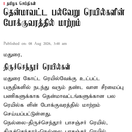
தமிழக செய்திகள்
தென்மாவட்ட பல்வேறு ரெயில்களின்
போக்குவரத்தில் மாற்றம்
Published on
:
08 Aug 2026, 3:48 am
மதுரை,
திருச்செந்தூர் ரெயில்கள்
மதுரை கோட்ட ரெயில்வேக்கு உட்பட்ட
பகுதிகளில் நடந்து வரும் தண்ட வாள சீரமைப்பு
பணிகளுக்காக தென்மாவட்டங்களுக்கான பல
ரெயில்க ளின் போக்குவரத்தில் மாற்றம்
செய்யப்பட்டுள்ளது.
நெல்லை-திருச்செந்தூர் பாசஞ்சர் ரெயில்,
திருச்செந்தூர்-நெல்லை பாசஞ்சர் ரெயில்