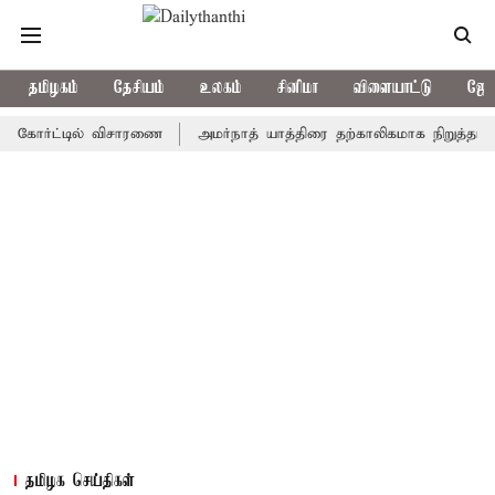
தமிழகம்
தேசியம்
உலகம்
சினிமா
விளையாட்டு
ஜோத
ர்ட்டில் விசாரணை
அமர்நாத் யாத்திரை தற்காலிகமாக நிறுத்தம்
இமா
தமிழக செய்திகள்