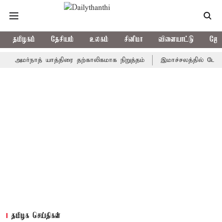
தமிழகம்
தேசியம்
உலகம்
சினிமா
விளையாட்டு
ஜோத
மர்நாத் யாத்திரை தற்காலிகமாக நிறுத்தம்
இமாச்சலத்தில் பேருந்து வி
தமிழக செய்திகள்