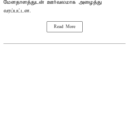
மேளதாளத்துடன் ஊர்வலமாக அழைத்து
வரப்பட்டன.
Read More