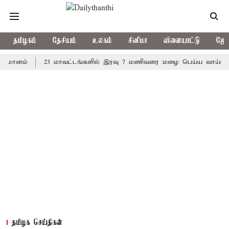
தமிழகம்
தேசியம்
உலகம்
சினிமா
விளையாட்டு
ஜோத
ம்
23 மாவட்டங்களில் இரவு 7 மணிவரை மழை பெய்ய வாய்ப்பு
க
தமிழக செய்திகள்