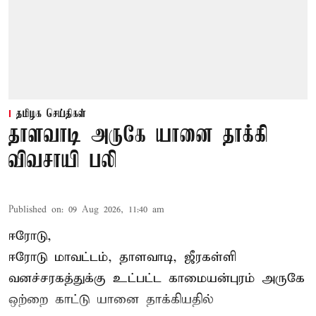
தமிழக செய்திகள்
தாளவாடி அருகே யானை தாக்கி
விவசாயி பலி
Published on
:
09 Aug 2026, 11:40 am
ஈரோடு,
ஈரோடு மாவட்டம்,
தாளவாடி
, ஜீரகள்ளி
வனச்சரகத்துக்கு உட்பட்ட காமையன்புரம் அருகே
ஒற்றை காட்டு
யானை தாக்கி
யதில்