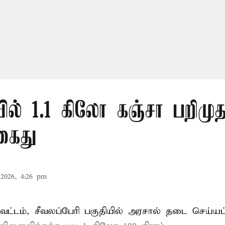
ல் 1.1 கிலோ கஞ்சா பறிமுத
கைது
2026, 4:26 pm
ட்டம், சீவலப்பேரி பகுதியில் அரசால் தடை செய்யப