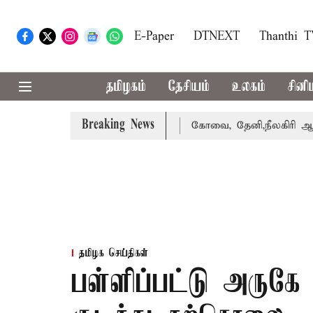
E-Paper
DTNEXT
Thanthi 
தமிழகம்
தேசியம்
உலகம்
சினி
Breaking News
க்கை வாபஸ் பெற்றார் சங்கீதா
கோவை, தேனி,நீலகிரி ஆகிய ம
தமிழக செய்திகள்
பள்ளிப்பட்டு அருகே