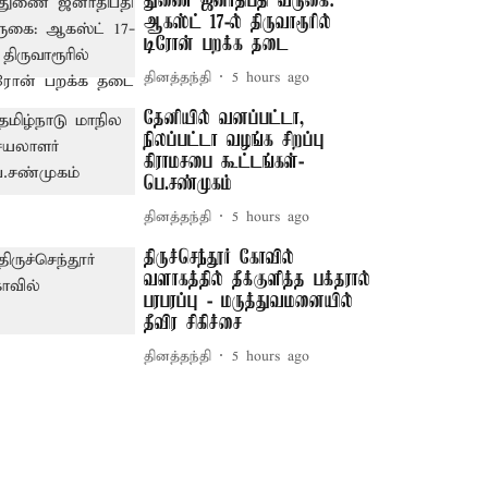
துணை ஜனாதிபதி வருகை:
ஆகஸ்ட் 17-ல் திருவாரூரில்
டிரோன் பறக்க தடை
தினத்தந்தி
5 hours ago
தேனியில் வனப்பட்டா,
நிலப்பட்டா வழங்க சிறப்பு
கிராமசபை கூட்டங்கள்-
பெ.சண்முகம்
தினத்தந்தி
5 hours ago
திருச்செந்தூர் கோவில்
வளாகத்தில் தீக்குளித்த பக்தரால்
பரபரப்பு - மருத்துவமனையில்
தீவிர சிகிச்சை
தினத்தந்தி
5 hours ago