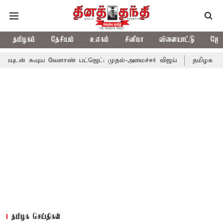
தமிழகம்
தேசியம்
உலகம்
சினிமா
விளையாட்டு
ஜோத
ய வேளாண் பட்ஜெட்: முதல்-அமைச்சர் விஜய்
தமிழக அரசியலில் பரபர
தமிழக செய்திகள்