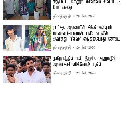
ஈடுபட்ட கல்லூரி மாணவர் உள்பட 5
பேர் கைது
தினத்தந்தி
29 Jul 2026
ராட்சத அலையில் சிக்கி கல்லூரி
மாணவர்-மாணவி பலி: கடலில்
குளித்து 'ரீல்ஸ்' எடுத்தபோது சோகம்
தினத்தந்தி
26 Jul 2026
தமிழகத்தில் கள் இறக்க அனுமதி? -
அமைச்சர் விக்னேஷ் பதில்
தினத்தந்தி
22 Jul 2026