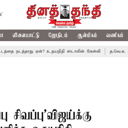
TV
மா
விளையாட்டு
ஜோதிடம்
ஆன்மிகம்
வணிகம்
ை நடத்தாது ஏன்? உதயநிதி ஸ்டாலின் கேள்வி
த.வெ.க. அரசின் 
்பு சிவப்பு’விஜய்க்கு