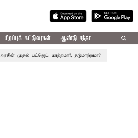
சிறப்புக் கட்டுரைகள்
ஆண்டு சந்தா
முதல் பட்ஜெட்: மாற்றமா?, தடுமாற்றமா?
சட்டசபையில் பட்ஜெட்