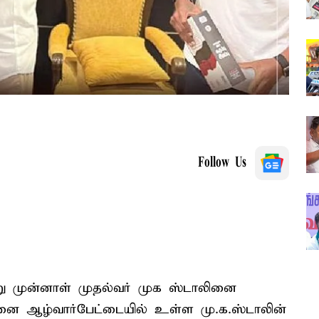
Follow Us
று முன்னாள் முதல்வர் முக ஸ்டாலினை
ன்னை ஆழ்வார்பேட்டையில் உள்ள மு.க.ஸ்டாலின்