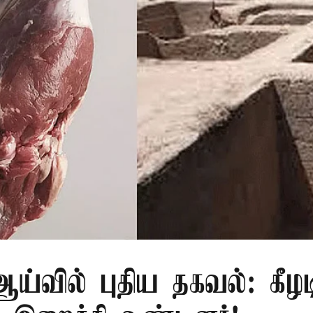
்வில் புதிய தகவல்: கீழட