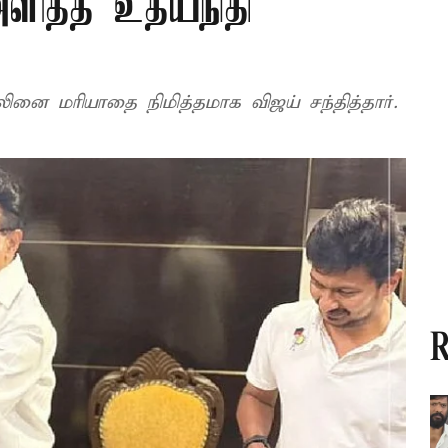
அளித்த உதயநிதி
முன்னாள் முதல் அமைச்சர் மு.க. ஸ்டாலினை மரியாதை நிமித்தமாக விஜய் சந்தித்தார்.
R