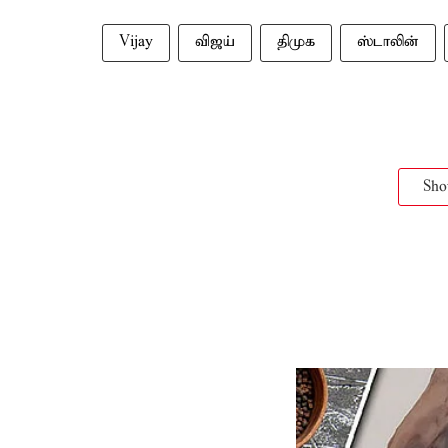
Vijay
விஜய்
திமுக
ஸ்டாலின்
Sh