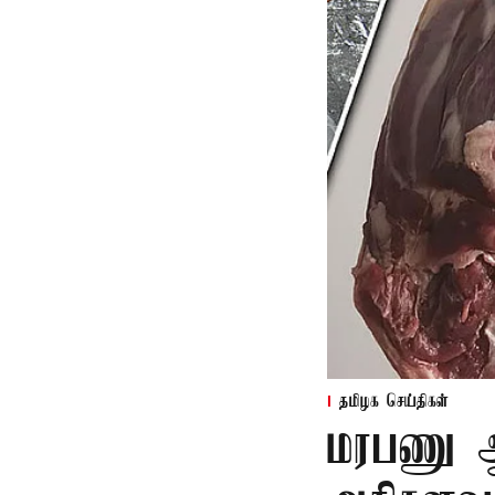
தமிழக செய்திகள்
மரபணு ஆய