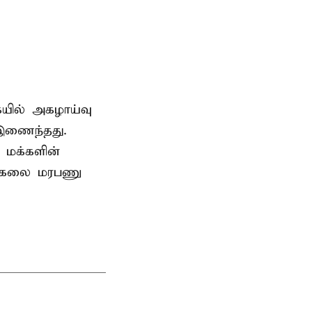
ையில் அகழாய்வு
 இணைந்தது.
 மக்களின்
பல்கலை மரபணு