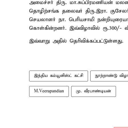
அமைச்சர் திரு. மா.சுப்பிரமணியன் மலரை 
தொழிற்சங்க தலைவர் திரு.இரா. குசேலர
செயலாளர் நா. பெரியசாமி நன்றியுரையாற
கொள்கின்றனர். இவ்விழாவில் ரூ.300/- வ
இவ்வாறு அதில் தெரிவிக்கப்பட்டுள்ளது.
இந்திய கம்யூனிஸ்ட் கட்சி
நூற்றாண்டு விழ
M.Veerapandian
மு. வீரபாண்டியன்