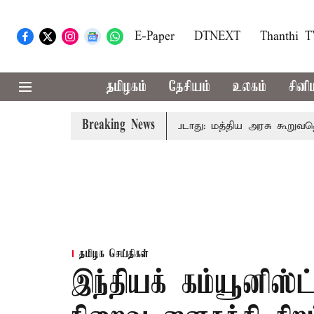
E-Paper
DTNEXT
Thanthi 
தமிழகம்
தேசியம்
உலகம்
சினி
Breaking News
ைவரிடமும் கட்டணம் வசூலிக்கப்படாது: மத்திய அரசு கூறுவதென்ன.
தமிழக செய்திகள்
இந்தியக் கம்யூனிஸ்ட்