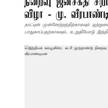
நிறைவு ஜனசக்தி சிறப
விழா - மு. வீரபாண்
நாட்டின் முன்னேற்றத்திற்காகவும் ஒற்
பாதுகாப்