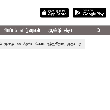
சிறப்புக் கட்டுரைகள்
ஆண்டு சந்தா
றையாக தேசிய கொடி ஏற்றுகிறார், முதல்-அமைச்சர் விஜய்!
பா