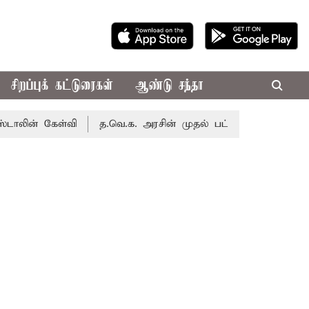
சிறப்புக் கட்டுரைகள்
ஆண்டு சந்தா
 கேள்வி
த.வெ.க. அரசின் முதல் பட்ஜெட்: மாற்றமா?, தடுமாற்ற