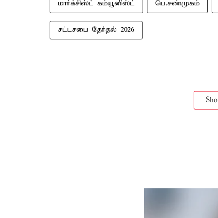
மார்க்சிஸ்ட் கம்யூனிஸ்ட்
பெ.சண்முகம்
சட்டசபை தேர்தல் 2026
Sh