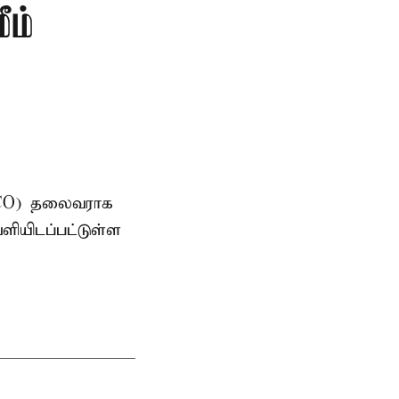
ீம்
AMCO) தலைவராக
ளியிடப்பட்டுள்ள