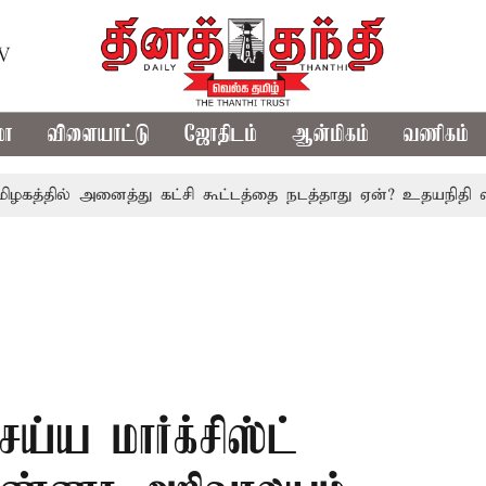
TV
மா
விளையாட்டு
ஜோதிடம்
ஆன்மிகம்
வணிகம்
ில் அனைத்து கட்சி கூட்டத்தை நடத்தாது ஏன்? உதயநிதி ஸ்டாலின்
்ய மார்க்சிஸ்ட்