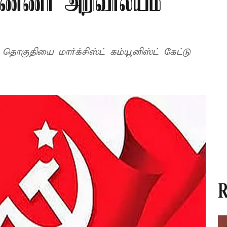
 அண்ணா அறிவாலயம்
தொகுதியை மார்க்சிஸ்ட் கம்யூனிஸ்ட் கேட்டு
R