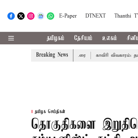
E-Paper
DTNEXT
Thanthi 
தமிழகம்
தேசியம்
உலகம்
சினி
Breaking News
ல் முதல்-அமைச்சர் விஜய் உரை
காவிரி விவகாரம்: தமிழகத்த
தமிழக செய்திகள்
தொகுதிகளை இறுதிசெய