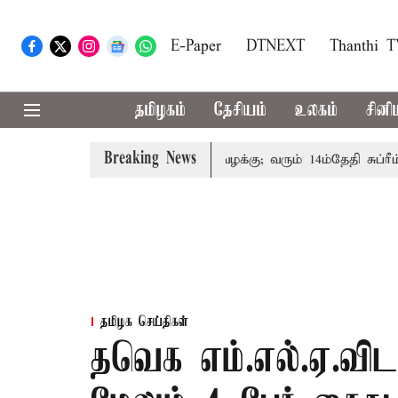
E-Paper
DTNEXT
Thanthi 
தமிழகம்
தேசியம்
உலகம்
சினி
Breaking News
குடும்பத்தினருக்கு அரசுப்பணி வழக்கு; வரும் 14ம்தேதி சுப்ரீம்கோ
தமிழக செய்திகள்
தவெக எம்.எல்.ஏ.விடம