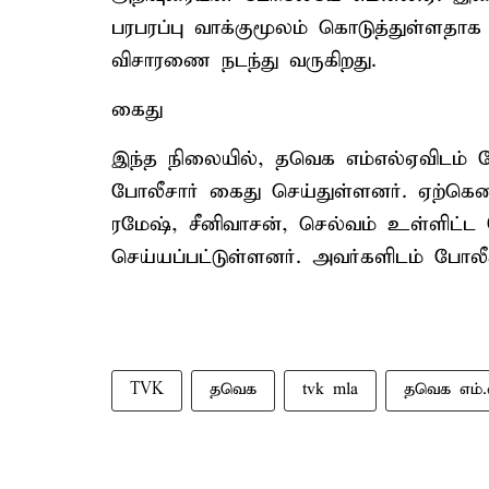
பரபரப்பு வாக்குமூலம் கொடுத்துள்ளதாக 
விசாரணை நடந்து வருகிறது.
கைது
இந்த நிலையில், தவெக எம்எல்ஏவிடம் ப
போலீசார் கைது செய்துள்ளனர். ஏற்கென
ரமேஷ், சீனிவாசன், செல்வம் உள்ளிட்ட 
செய்யப்பட்டுள்ளனர். அவர்களிடம் போலீ
TVK
தவெக
tvk mla
தவெக எம்.எ