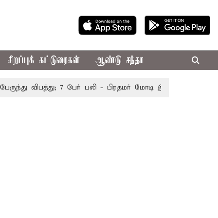
சிறப்புக் கட்டுரைகள்
ஆண்டு சந்தா
்து விபத்து; 7 பேர் பலி - பிரதமர் மோடி இரங்கல்
தொகுதி ம