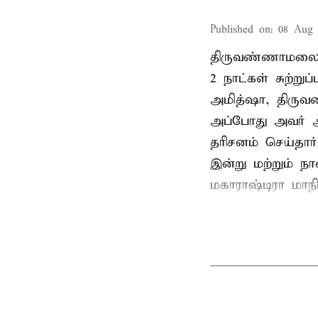
Published on
:
08 Aug 
திருவண்ணாமலை
2 நாட்கள் சுற்
அமித்ஷா, திரு
அப்போது அவர் 
தரிசனம் செய்தார
இன்று மற்றும் ந
மகாராஷ்டிரா மாநில