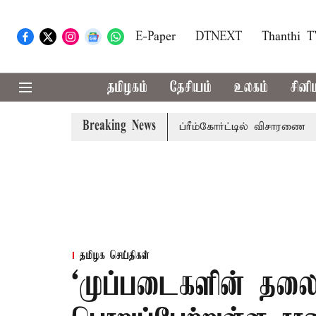
E-Paper
DTNEXT
Thanthi 
தமிழகம்
தேசியம்
உலகம்
சினி
Breaking News
்பணி வழக்கு; வரும் 14ம்தேதி சுப்ரீம்கோர்ட்டில் விசாரணை
அமர
தமிழக செய்திகள்
‘முப்படைகளின் தல