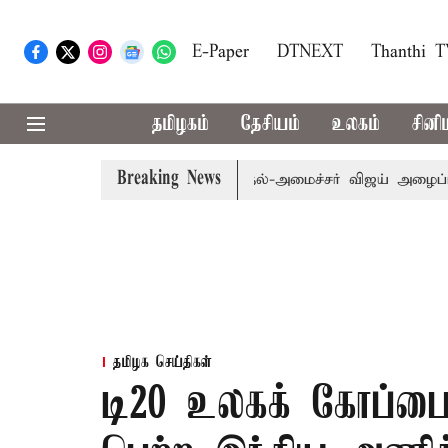
E-Paper
DTNEXT
Thanthi 
தமிழகம்
தேசியம்
உலகம்
சினி
Breaking News
.பி.க்கள் கூட்டத்துக்கு முதல்-அமைச்சர் விஜய் அழைப்பு
மு
தமிழக செய்திகள்
டி20 உலகக் கோப்பை