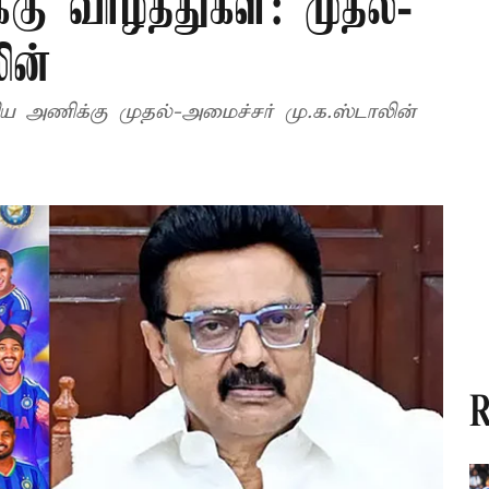
ு வாழ்த்துகள்: முதல்-
ின்
 அணிக்கு முதல்-அமைச்சர் மு.க.ஸ்டாலின்
R