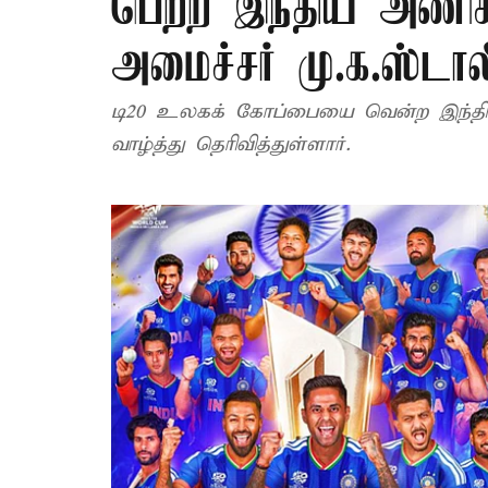
பெற்ற இந்திய அணிக்க
அமைச்சர் மு.க.ஸ்டால
டி20 உலகக் கோப்பையை வென்ற இந்திய
வாழ்த்து தெரிவித்துள்ளார்.