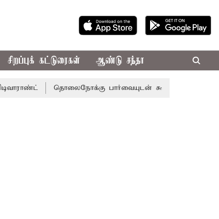
சிறப்புக் கட்டுரைகள்
ஆண்டு சந்தா
்ட்
தொலைநோக்கு பார்வையுடன் கூடிய வேளாண் பட்ஜெட்: மு