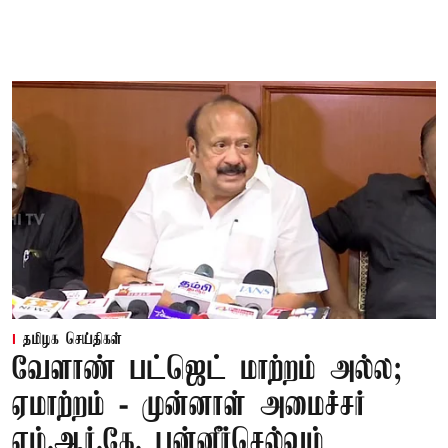
தமிழக செய்திகள்
வேளாண் பட்ஜெட் மாற்றம் அல்ல;
ஏமாற்றம் - முன்னாள் அமைச்சர்
எம்.ஆர்.கே. பன்னீர்செல்வம்