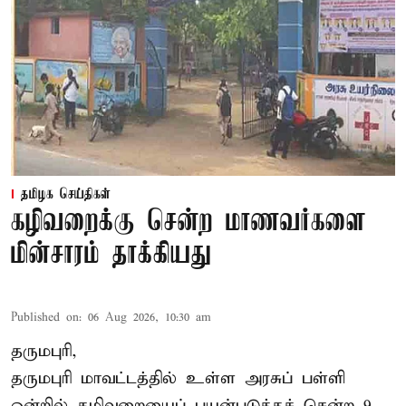
தமிழக செய்திகள்
கழிவறைக்கு சென்ற மாணவர்களை
மின்சாரம் தாக்கியது
Published on
:
06 Aug 2026, 10:30 am
தருமபுரி,
தருமபுரி மாவட்டத்தில் உள்ள
அரசுப் பள்ளி
ஒன்றில் கழிவறையைப் பயன்படுத்தச் சென்ற 9