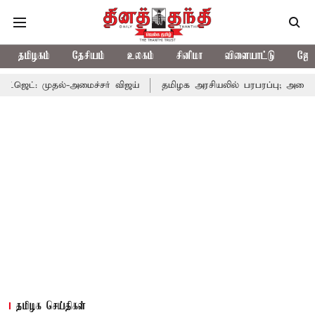
தமிழகம்
தேசியம்
உலகம்
சினிமா
விளையாட்டு
ஜோத
ல்-அமைச்சர் விஜய்
தமிழக அரசியலில் பரபரப்பு; அமைச்சர் ஆனந்த் உ
தமிழக செய்திகள்