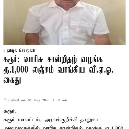
தமிழக செய்திகள்
கரூர்: வாரிசு சான்றிதழ் வழங்க
ரூ.1,000 லஞ்சம் வாங்கிய வி.ஏ.ஓ.
கைது
Published on
:
06 Aug 2026, 11:02 am
கரூர்,
கரூர்
மாவட்டம், அரவக்குறிச்சி தாலுகா
அலுவலகத்தில்
வாரிசு சான்றிதழ்
வழங்க ரூ.1,000